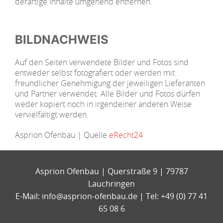
derartige Inhalte umgehend entfernen.
BILDNACHWEIS
Auf den Seiten verwendete Bilder und Fotos sind
entweder selbst fotografiert oder werden mit
freundlicher Genehmigung der jeweiligen Lieferanten
und Partner verwendet. Alle Bilder und Fotos dürfen
weder kopiert noch in irgendeiner anderen Weise
vervielfältigt werden.
Asprion Ofenbau | Quelle
eRecht24
Asprion Ofenbau | Querstraße 9 | 79787
Lauchringen
E-Mail:
info@asprion-ofenbau.de
| Tel: +49 (0) 77 41
65 08 6